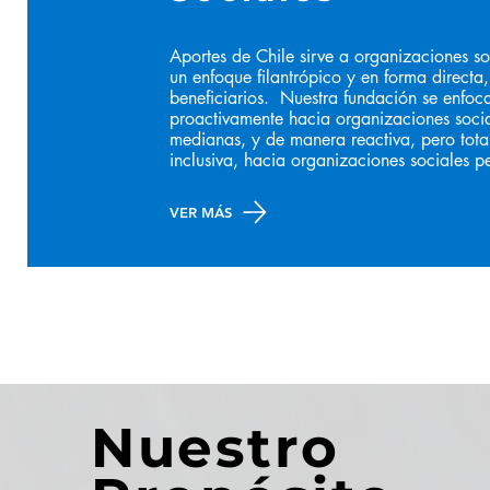
Aportes de Chile sirve a organizaciones so
un enfoque filantrópico y en forma directa,
beneficiarios.
Nuestra fundación se enfoc
proactivamente hacia organizaciones soci
medianas, y de manera reactiva, pero tot
inclusiva, hacia organizaciones sociales 
VER MÁS
Nuestro