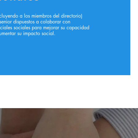
ncluyendo a los miembros del directorio)
 senior dispuestos a colaborar con
ciales sociales para mejorar su capacidad
aumentar su impacto social.