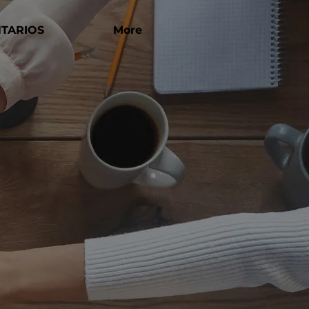
TARIOS
More
 mejorar
 con
 gestión