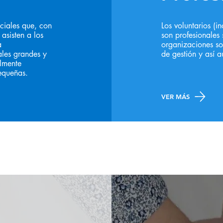
ciales que, con
Los voluntarios (i
 asisten a los
son profesionales
a
organizaciones so
ales grandes y
de gestión y así 
almente
pequeñas.
VER MÁS