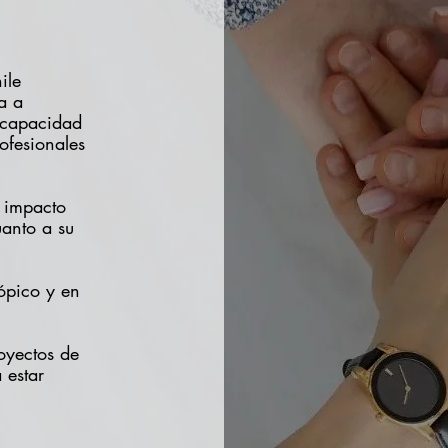
ile
a a
 capacidad
rofesionales
l impacto
anto a su
ópico y en
oyectos de
 estar