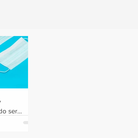
y
do ser