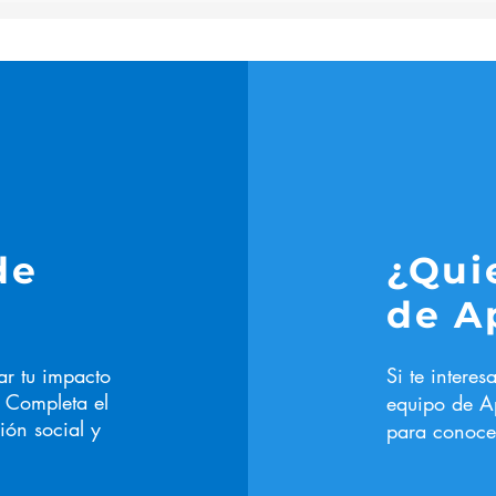
de
¿Qui
de A
ar tu impacto
Si te interes
. Completa el
equipo de A
ión social y
para conocer