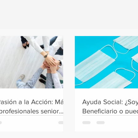
Noticias
Pasión a la Acción: Más
Ayuda Social: ¿So
profesionales senior
Beneficiario o pue
an en forma voluntaria
Aportante?
rtes