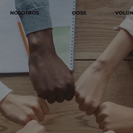
NOSOTROS
OOSS
VOLUN
s a las OOSS a
 impacto social
oria gratuita en