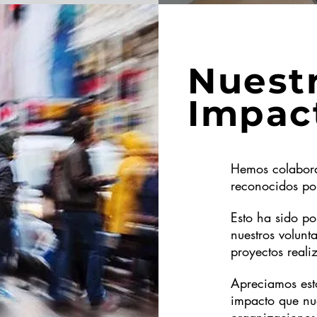
Nuest
Impac
Hemos colabor
reconocidos por
Esto ha sido p
nuestros volunta
proyectos real
Apreciamos esto
impacto que nue